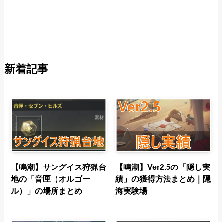
新着記事
【鳴潮】サングイス狩猟台
【鳴潮】Ver2.5の「隠し実
地の「音匣（オルゴー
績」の獲得方法まとめ｜隠
ル）」の場所まとめ
海実験場