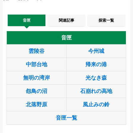
音匣
関連記事
探索一覧
音匣
雲陵谷
今州城
中部台地
帰来の港
無明の湾岸
光なき森
怨鳥の沼
石崩れの高地
北落野原
風止みの鈴
音匣一覧