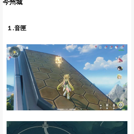
今州城
１.音匣