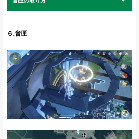
音匣の取り方
６.音匣