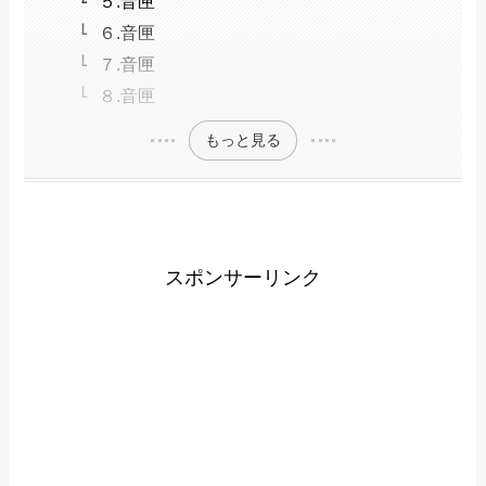
５.音匣
６.音匣
７.音匣
８.音匣
もっと見る
スポンサーリンク