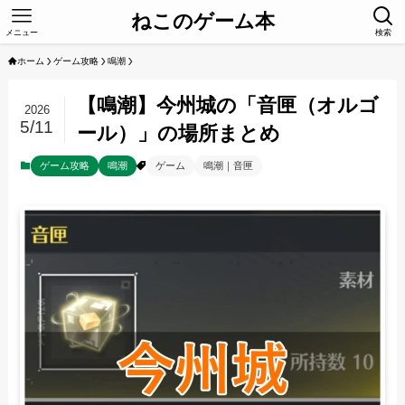
ねこのゲーム本
メニュー
検索
ホーム
ゲーム攻略
鳴潮
【鳴潮】今州城の「音匣（オルゴ
2026
5/11
ール）」の場所まとめ
ゲーム攻略
鳴潮
ゲーム
鳴潮｜音匣