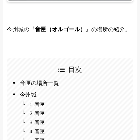
今州城の『
音匣（オルゴール）
』の場所の紹介。
目次
音匣の場所一覧
今州城
１.音匣
２.音匣
３.音匣
４.音匣