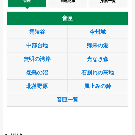
音匣
関連記事
探索一覧
音匣
雲陵谷
今州城
中部台地
帰来の港
無明の湾岸
光なき森
怨鳥の沼
石崩れの高地
北落野原
風止みの鈴
音匣一覧