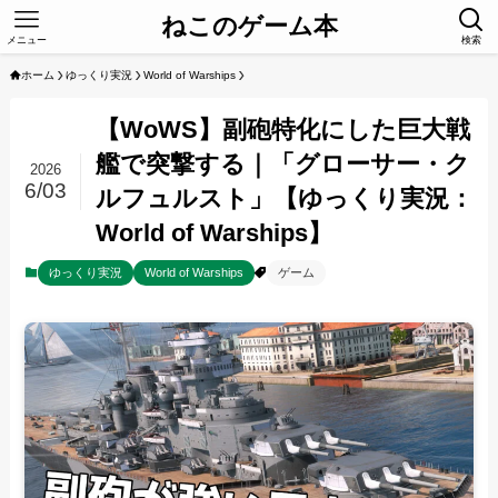
ねこのゲーム本
メニュー
検索
ホーム
ゆっくり実況
World of Warships
【WoWS】副砲特化にした巨大戦
艦で突撃する｜「グローサー・ク
2026
6/03
ルフュルスト」【ゆっくり実況：
World of Warships】
ゆっくり実況
World of Warships
ゲーム