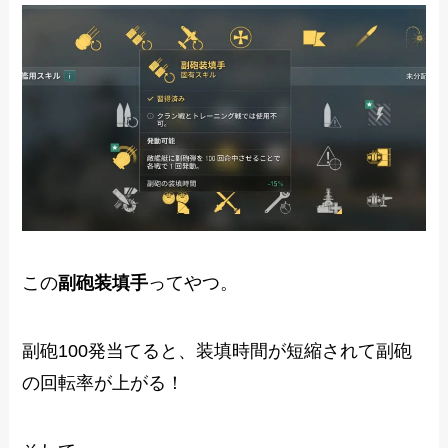
この
副砲装填手
ってやつ。
副砲100発当てると、装填時間が短縮されて副砲
の回転率が上がる！