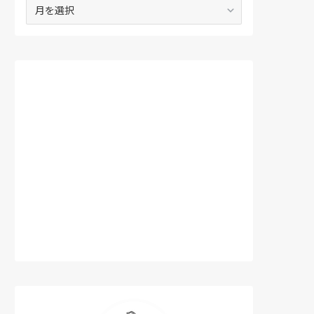
ア
ー
カ
イ
ブ