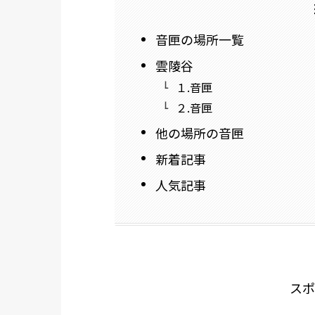
音匣の場所一覧
雲陵谷
１.音匣
２.音匣
他の場所の音匣
新着記事
人気記事
スポ