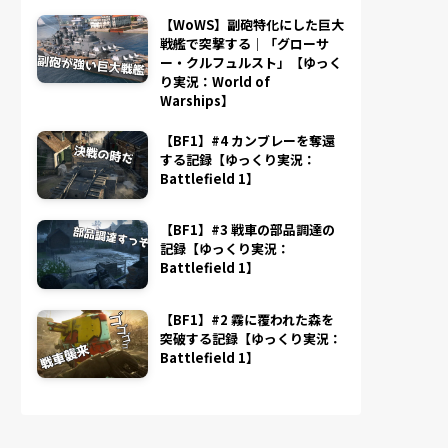
【WoWS】副砲特化にした巨大
戦艦で突撃する｜「グローサ
ー・クルフュルスト」【ゆっく
り実況：World of
Warships】
【BF1】#4 カンブレーを奪還
する記録【ゆっくり実況：
Battlefield 1】
【BF1】#3 戦車の部品調達の
記録【ゆっくり実況：
Battlefield 1】
【BF1】#2 霧に覆われた森を
突破する記録【ゆっくり実況：
Battlefield 1】