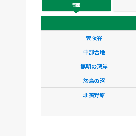
音匣
雲陵谷
中部台地
無明の湾岸
怨鳥の沼
北落野原