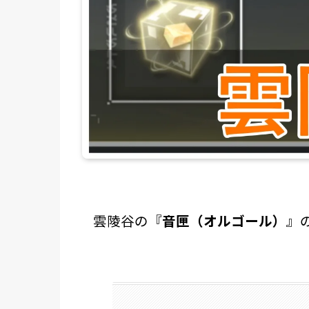
雲陵谷の『
音匣（オルゴール）
』