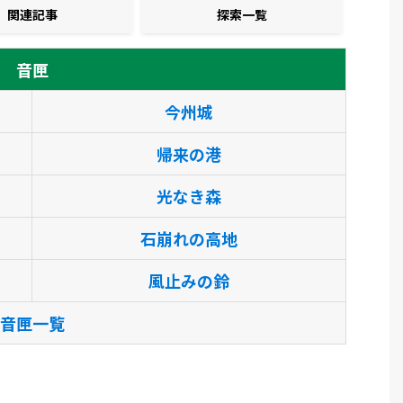
関連記事
探索一覧
音匣
今州城
帰来の港
光なき森
石崩れの高地
風止みの鈴
音匣一覧