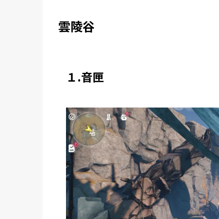
雲陵谷
１.音匣