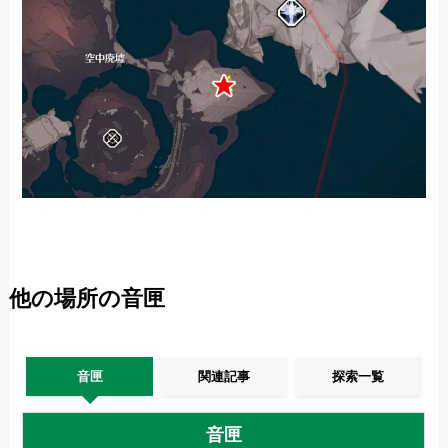
他の場所の音匣
音匣
関連記事
探索一覧
音匣