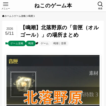
ねこのゲーム本
メニュー
検索
ホーム
ゲーム攻略
鳴潮
【鳴潮】北落野原の「音匣（オル
2026
5/11
ゴール）」の場所まとめ
ゲーム攻略
鳴潮
ゲーム
鳴潮｜音匣