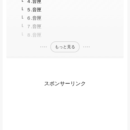
４.音匣
５.音匣
６.音匣
７.音匣
８.音匣
もっと見る
スポンサーリンク