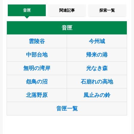
音匣
関連記事
探索一覧
音匣
雲陵谷
今州城
中部台地
帰来の港
無明の湾岸
光なき森
怨鳥の沼
石崩れの高地
北落野原
風止みの鈴
音匣一覧