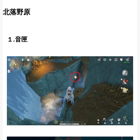
北落野原
１.音匣