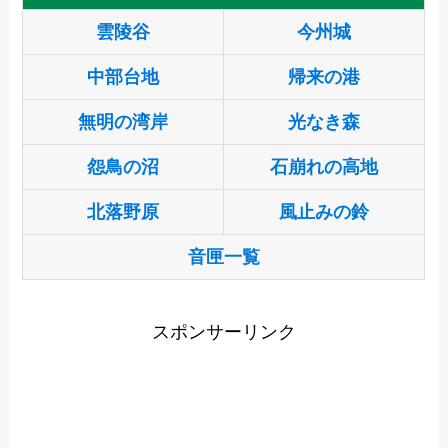
雲陵谷
今州城
中部台地
帰来の港
無明の湾岸
光なき森
怨鳥の沼
石崩れの高地
北落野原
風止みの鈴
音匣一覧
スポンサーリンク