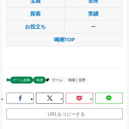
宝箱
音匣
探索
実績
お役立ち
ー
鳴潮TOP
ゲーム攻略
鳴潮
ゲーム
鳴潮｜音匣
URLをコピーする