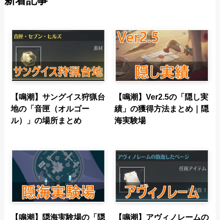
新着記事
【鳴潮】サングイス狩猟台
【鳴潮】Ver2.5の「隠し実
地の「音匣（オルゴー
績」の獲得方法まとめ｜隠
ル）」の場所まとめ
海実験場
【鳴潮】隠海実験場の「隠
【鳴潮】アヴィノレームの