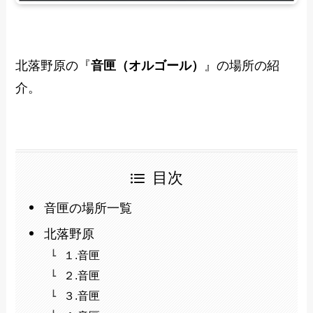
北落野原の『
音匣（オルゴール）
』の場所の紹
介。
目次
音匣の場所一覧
北落野原
１.音匣
２.音匣
３.音匣