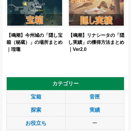
【鳴潮】今州城の「隠し宝
【鳴潮】リナシータの「隠
箱（秘蔵）」の場所まとめ
し実績」の獲得方法まとめ
｜瑝瓏
｜Ver2.0
カテゴリー
宝箱
音匣
探索
実績
お役立ち
ー