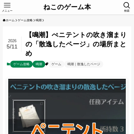
ねこのゲーム本
メニュー
検索
ホーム
ゲーム攻略
鳴潮
【鳴潮】ぺニテントの吹き溜まり
2026
の「散逸したページ」の場所まと
5/11
め
ゲーム攻略
鳴潮
ゲーム
鳴潮｜散逸したページ