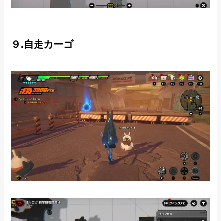
９.自走カーゴ