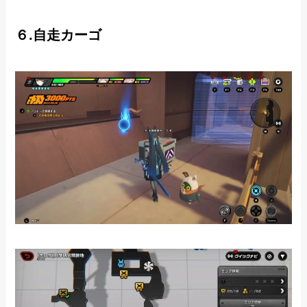
６.自走カーゴ