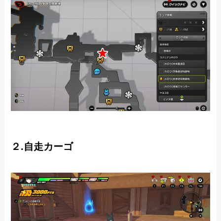
２.自走カーゴ