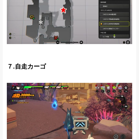
７.自走カーゴ