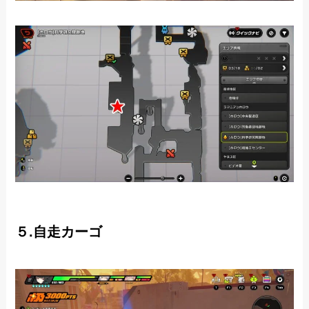
５.自走カーゴ