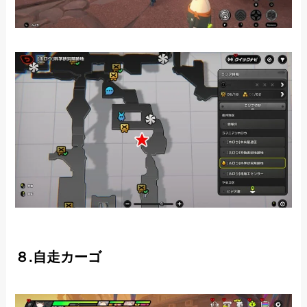
８.自走カーゴ