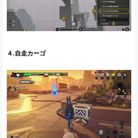
４.自走カーゴ