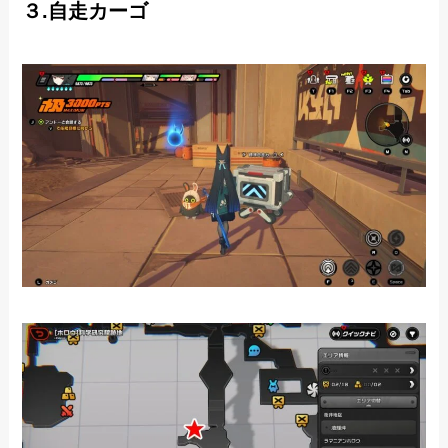
３.自走カーゴ