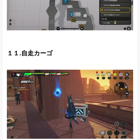
１１.自走カーゴ