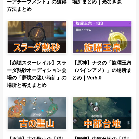
ーアチーブメント」の獲得
場所まとめ｜光なき森
方法まとめ
【崩壊スターレイル】スラ
【原神】ナタの「旋曜玉帛
ーダ熱砂オーディション会
（パインアメ）」の場所ま
場の「夢境の迷い時計」の
とめ｜Ver5.0
場所と答えまとめ
【原神】古の聖山の「隠し
【鳴潮】中部台地の「隠し