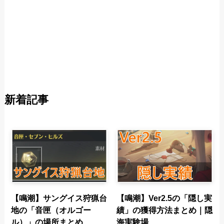
新着記事
【鳴潮】サングイス狩猟台
【鳴潮】Ver2.5の「隠し実
地の「音匣（オルゴー
績」の獲得方法まとめ｜隠
ル）」の場所まとめ
海実験場