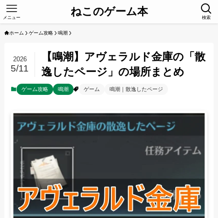
ねこのゲーム本
メニュー
検索
ホーム
ゲーム攻略
鳴潮
【鳴潮】アヴェラルド金庫の「散
2026
5/11
逸したページ」の場所まとめ
ゲーム攻略
鳴潮
ゲーム
鳴潮｜散逸したページ