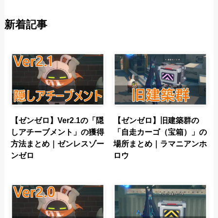
新着記事
【ゼンゼロ】Ver2.1の「隠
【ゼンゼロ】旧建築群の
しアチーブメント」の獲得
「自走カーゴ（宝箱）」の
方法まとめ｜ゼンレスゾー
場所まとめ｜ラマニアンホ
ンゼロ
ロウ