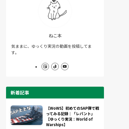
ねこ本
気ままに、ゆっくり実況の動画を投稿してま
す。
新着記事
【WoWS】初めてのSAP弾で戦
ってみる記録｜「レパント」
【ゆっくり実況：World of
Warships】