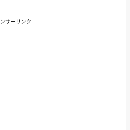
ンサーリンク