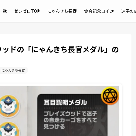
一覧
ゼンゼロTOP
にゃんきち長官
協会記念コイン
迷子の
ウッドの「にゃんきち長官メダル」の
｜にゃんきち長官