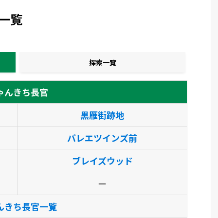
一覧
探索一覧
ゃんきち長官
黒雁街跡地
バレエツインズ前
ブレイズウッド
ー
んきち長官一覧