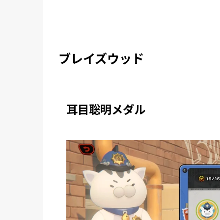
ブレイズウッド
耳目聡明メダル