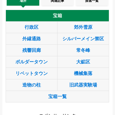
場所
関連記事
探索一覧
宝箱
行政区
郊外雪原
外縁通路
シルバーメイン禁区
残響回廊
常冬峰
ボルダータウン
大鉱区
リベットタウン
機械集落
造物の柱
旧武器実験場
宝箱一覧