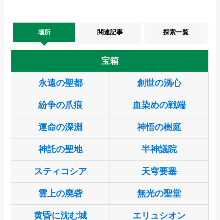
場所
関連記事
探索一覧
宝箱
永遠の聖都
創世の渦心
紛争の爪痕
血染めの戦端
運命の深淵
神悟の樹庭
神託の聖地
半神議院
スティコシア
天穹要塞
雲上の廃砦
無光の聖堂
黄昏に沈む城
エリュシオン