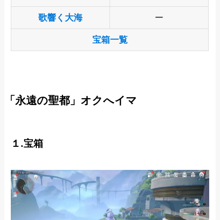
歌響く大海
ー
宝箱一覧
「永遠の聖都」オクへイマ
１.宝箱