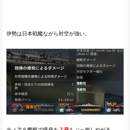
伊勢は日本戦艦ながら対空が強い。
ティア６艦艇で爆発を
７発
もぶっ放しやがる。