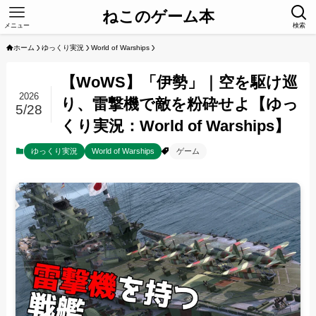
ねこのゲーム本
メニュー
検索
ホーム
ゆっくり実況
World of Warships
【WoWS】「伊勢」｜空を駆け巡
2026
り、雷撃機で敵を粉砕せよ【ゆっ
5/28
くり実況：World of Warships】
ゆっくり実況
World of Warships
ゲーム