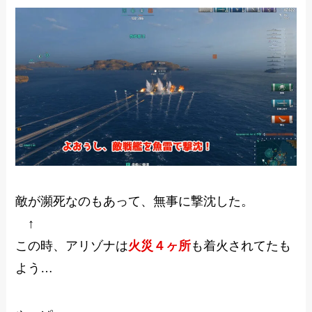
敵が瀕死なのもあって、無事に撃沈した。
↑
この時、アリゾナは
火災４ヶ所
も着火されてたも
よう…