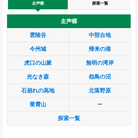
走声蝶
探索一覧
走声蝶
雲陵谷
中部台地
今州城
帰来の港
虎口の山脈
無明の湾岸
光なき森
怨鳥の沼
石崩れの高地
北落野原
乗霄山
ー
探索一覧