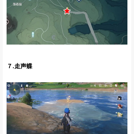
７.走声蝶