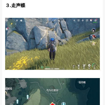
３.走声蝶