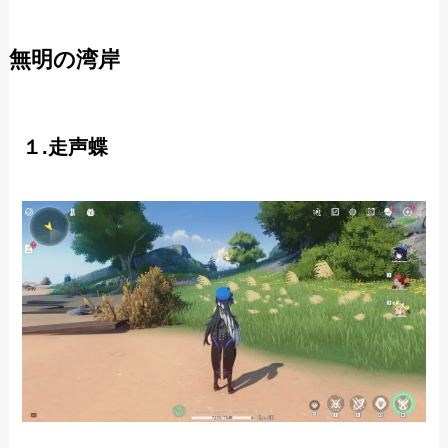
無明の湾岸
１.走声蝶