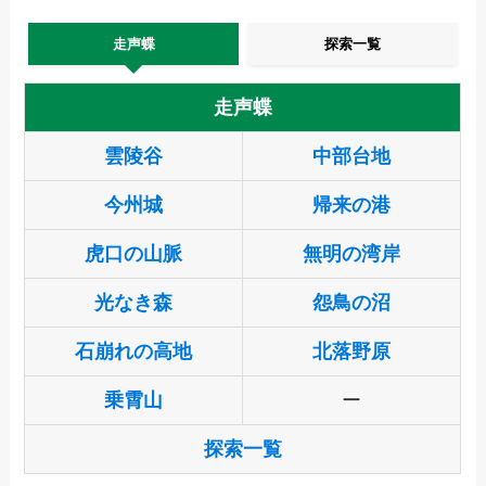
走声蝶
探索一覧
走声蝶
雲陵谷
中部台地
今州城
帰来の港
虎口の山脈
無明の湾岸
光なき森
怨鳥の沼
石崩れの高地
北落野原
乗霄山
ー
探索一覧