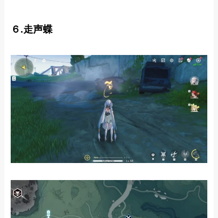
６.走声蝶